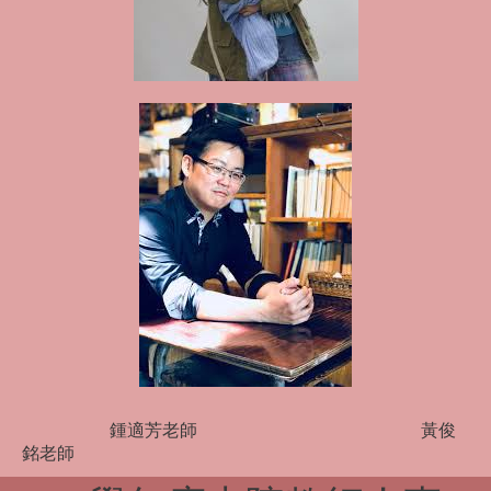
鍾適芳老師 黃俊
銘老師