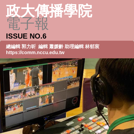
政大傳播學院
電子報
ISSUE NO.6
總編輯 郭力昕 編輯 蕭媛齡 助理編輯 林郁宸
https://comm.nccu.edu.tw