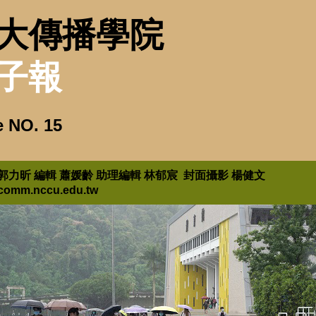
大傳播學院
子報
e NO. 15
郭力昕 編輯 蕭媛齡 助理編輯 林郁宸 封面攝影 楊健文
//comm.nccu.edu.tw