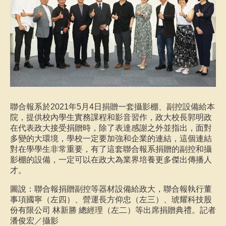
聯合報系於2021年5月4日捐贈一套攝影棚、副控設備給本
院，提供校內學生實務課程和影音習作，政大校長郭明政
在代表政大接受捐贈時，除了表達感謝之外並指出，面對
多變的大環境，學校一定要加強和企業的連結，這個連結
對在學學生非常重要，有了這套聯合報系捐贈的副控和攝
影棚的設備，一定可以在政大為業界培養更多傑出傳播人
才。
圖說：
聯合報捐贈副控等器材設備給政大，聯合報執行董
事項國寧（左四）、營運長方仰忠（左三）、琥耀科技股
份有限公司 林新勝 總經理（左二）等出席捐贈典禮。記者
潘俊宏／攝影