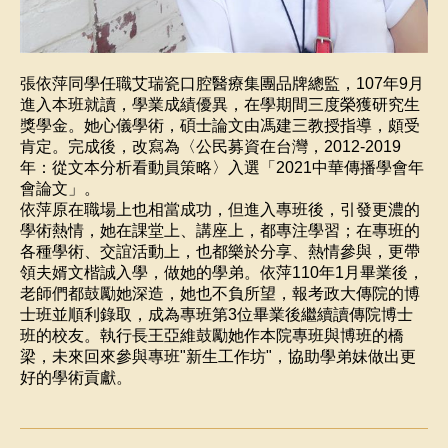
張依萍同學任職艾瑞瓷口腔醫療集團品牌總監，107年9月
進入本班就讀，學業成績優異，在學期間三度榮獲研究生
獎學金。她心儀學術，碩士論文由馮建三教授指導，頗受
肯定。完成後，改寫為〈公民募資在台灣，2012-2019
年：從文本分析看動員策略〉入選「2021中華傳播學會年
會論文」。
依萍原在職場上也相當成功，但進入專班後，引發更濃的
學術熱情，她在課堂上、講座上，都專注學習；在專班的
各種學術、交誼活動上，也都樂於分享、熱情參與，更帶
領夫婿文楷誠入學，做她的學弟。依萍110年1月畢業後，
老師們都鼓勵她深造，她也不負所望，報考政大傳院的博
士班並順利錄取，成為專班第3位畢業後繼續讀傳院博士
班的校友。執行長王亞維鼓勵她作本院專班與博班的橋
梁，未來回來參與專班"新生工作坊"，協助學弟妹做出更
好的學術貢獻。