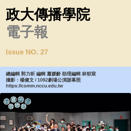
政大傳播學院
電子報
Issue NO. 27
總編輯 郭力昕 編輯 蕭媛齡 助理編輯 林郁宸
攝影：楊健文 / 1092劇場公演謝幕照
https://comm.nccu.edu.tw