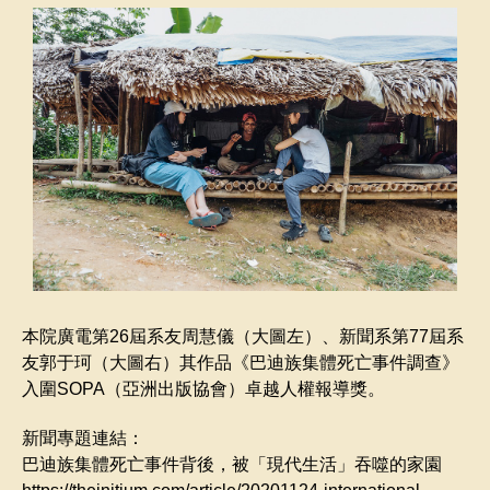
本院廣電第26屆系友周慧儀（大圖左）、新聞系第77屆系
友郭于珂（大圖右）其作品《巴迪族集體死亡事件調查》
入圍
SOPA
（亞洲出版協會）卓越人權報導獎。
新聞專題連結：
巴迪族集體死亡事件背後，被「現代生活」吞噬的家園